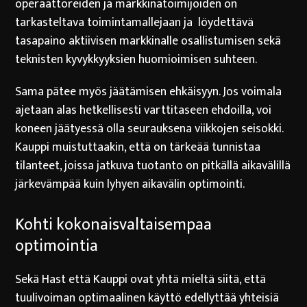
operaattoreiden ja markkinatoimijoiden on
tarkasteltava toimintamallejaan ja löydettävä
tasapaino aktiivisen markkinalle osallistumisen sekä
teknisten kyvykkyyksien huomioimisen suhteen.
Sama pätee myös jäätämisen ehkäisyyn. Jos voimala
ajetaan alas hetkellisesti varttitaseen ehdoilla, voi
koneen jäätyessä olla seurauksena viikkojen seisokki.
Kauppi muistuttaakin, että on tärkeää tunnistaa
tilanteet, joissa jatkuva tuotanto on pitkällä aikavälillä
järkevämpää kuin lyhyen aikavälin optimointi.
Kohti kokonaisvaltaisempaa
optimointia
Sekä Hast että Kauppi ovat yhtä mieltä siitä, että
tuulivoiman optimaalinen käyttö edellyttää yhteisiä