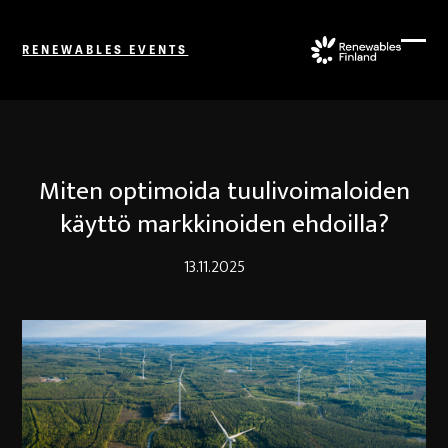
Skip
to
RENEWABLES EVENTS
content
Ope
Close
mobi
mobi
men
men
Miten optimoida tuulivoimaloiden
käyttö markkinoiden ehdoilla?
13.11.2025