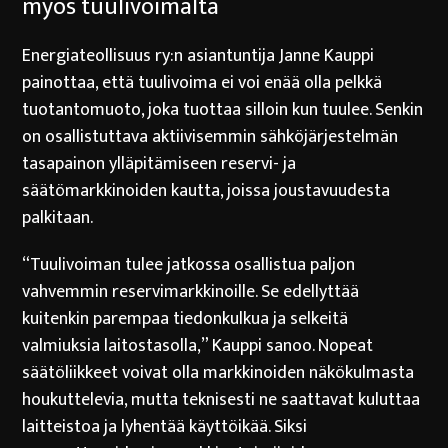
myös tuulivoimalta
Energiateollisuus ry:n asiantuntija Janne Kauppi
painottaa, että tuulivoima ei voi enää olla pelkkä
tuotantomuoto, joka tuottaa silloin kun tuulee. Senkin
on osallistuttava aktiivisemmin sähköjärjestelmän
tasapainon ylläpitämiseen reservi- ja
säätömarkkinoiden kautta, joissa joustavuudesta
palkitaan.
“Tuulivoiman tulee jatkossa osallistua paljon
vahvemmin reservimarkkinoille. Se edellyttää
kuitenkin parempaa tiedonkulkua ja selkeitä
valmiuksia laitostasolla,” Kauppi sanoo. Nopeat
säätöliikkeet voivat olla markkinoiden näkökulmasta
houkuttelevia, mutta teknisesti ne saattavat kuluttaa
laitteistoa ja lyhentää käyttöikää. Siksi