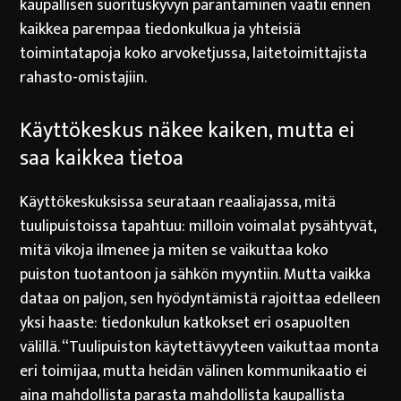
kaupallisen suorituskyvyn parantaminen vaatii ennen
kaikkea parempaa tiedonkulkua ja yhteisiä
toimintatapoja koko arvoketjussa, laitetoimittajista
rahasto-omistajiin.
Käyttökeskus näkee kaiken, mutta ei
saa kaikkea tietoa
Käyttökeskuksissa seurataan reaaliajassa, mitä
tuulipuistoissa tapahtuu: milloin voimalat pysähtyvät,
mitä vikoja ilmenee ja miten se vaikuttaa koko
puiston tuotantoon ja sähkön myyntiin. Mutta vaikka
dataa on paljon, sen hyödyntämistä rajoittaa edelleen
yksi haaste: tiedonkulun katkokset eri osapuolten
välillä. “Tuulipuiston käytettävyyteen vaikuttaa monta
eri toimijaa, mutta heidän välinen kommunikaatio ei
aina mahdollista parasta mahdollista kaupallista