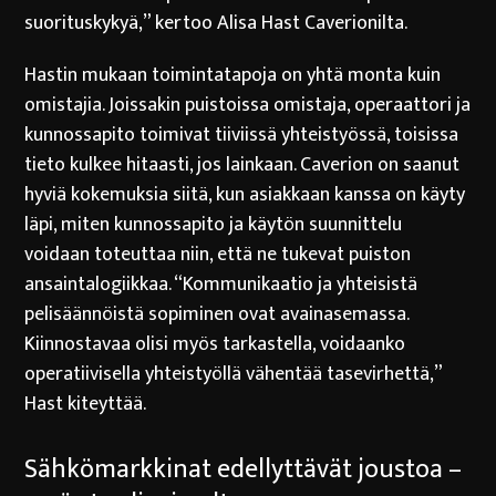
suorituskykyä,” kertoo Alisa Hast Caverionilta.
Hastin mukaan toimintatapoja on yhtä monta kuin
omistajia. Joissakin puistoissa omistaja, operaattori ja
kunnossapito toimivat tiiviissä yhteistyössä, toisissa
tieto kulkee hitaasti, jos lainkaan.
Caverion on saanut
hyviä kokemuksia siitä, kun asiakkaan kanssa on käyty
läpi, miten kunnossapito ja käytön suunnittelu
voidaan toteuttaa niin, että ne tukevat puiston
ansaintalogiikkaa. “Kommunikaatio ja yhteisistä
pelisäännöistä sopiminen ovat avainasemassa.
Kiinnostavaa olisi myös tarkastella, voidaanko
operatiivisella yhteistyöllä vähentää tasevirhettä,”
Hast kiteyttää.
Sähkömarkkinat edellyttävät joustoa –