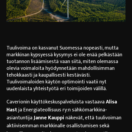
Tuulivoima on kasvanut Suomessa nopeasti, mutta
markkinan kypsyessä kysymys ei ole enää pelkästään
tuotannon lisäämisestä vaan siitä, miten olemassa
olevia voimaloita hyödynnetään mahdollisimman
tehokkaasti ja kaupallisesti kestävästi.
Tuulivoimaloiden käytön optimointi vaatii nyt
uudenlaista yhteistyötä eri toimijoiden välillä.
Caverionin käyttökeskuspalveluista vastaava
Alisa
Hast
ja Energiateollisuus ry:n sähkömarkkina-
asiantuntija
Janne Kauppi
näkevät, että tuulivoiman
aktiivisemman markkinalle osallistumisen sekä